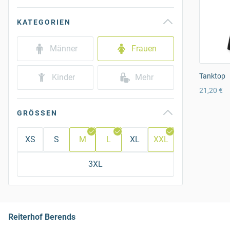
KATEGORIEN
Männer
Frauen
Tanktop
Kinder
Mehr
21,20 €
GRÖSSEN
XS
S
M
L
XL
XXL
3XL
Reiterhof Berends