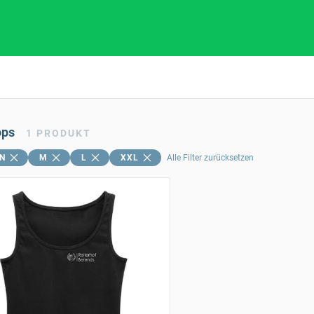
ops
1
PRODUKT
N
M
L
XXL
Alle Filter zurücksetzen