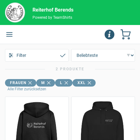
Reiterhof Berends
Powered by TeamShirts
Filter
2 PRODUKTE
FRAUEN
M
L
XXL
Alle Filter zurücksetzen