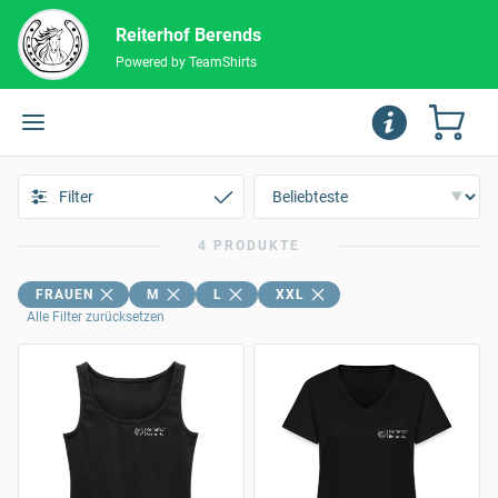
Reiterhof Berends
Powered by TeamShirts
Filter
4 PRODUKTE
FRAUEN
M
L
XXL
Alle Filter zurücksetzen