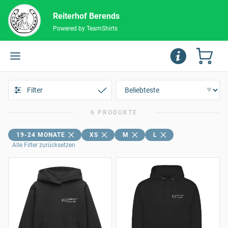
Reiterhof Berends
Powered by TeamShirts
Filter
6 PRODUKTE
19-24 MONATE
XS
M
L
Alle Filter zurücksetzen