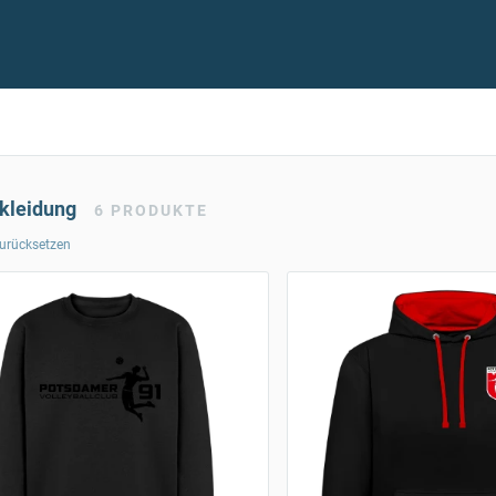
skleidung
6
PRODUKTE
 zurücksetzen