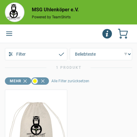
MSG Uhlenköper e.V.
Powered by TeamShirts
Filter
1 PRODUKT
MEHR
Alle Filter zurücksetzen