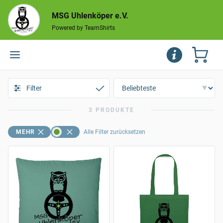
MSG Uhlenköper e.V.
Powered by TeamShirts
Filter
3 PRODUKTE
MEHR
Alle Filter zurücksetzen