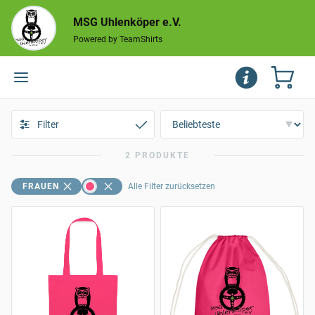
MSG Uhlenköper e.V.
Powered by TeamShirts
Filter
2 PRODUKTE
FRAUEN
Alle Filter zurücksetzen