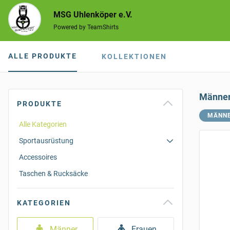
MSG Uhlenköper e.V.
Powered by TeamShirts
ALLE PRODUKTE
KOLLEKTIONEN
Männe
PRODUKTE
MÄNN
Alle Kategorien
Sportausrüstung
Accessoires
Taschen & Rucksäcke
KATEGORIEN
Männer
Frauen