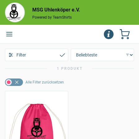
MSG Uhlenköper e.V.
Powered by TeamShirts
Filter
1 PRODUKT
Alle Filter zurücksetzen