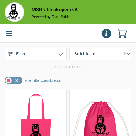
MSG Uhlenköper e.V.
Powered by TeamShirts
Filter
2 PRODUKTE
Alle Filter zurücksetzen