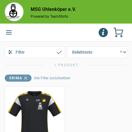
MSG Uhlenköper e.V.
Powered by TeamShirts
Filter
1 PRODUKT
ERIMA
Alle Filter zurücksetzen