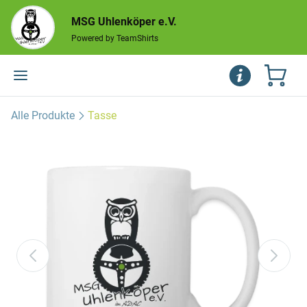
MSG Uhlenköper e.V.
Powered by TeamShirts
Alle Produkte
Tasse