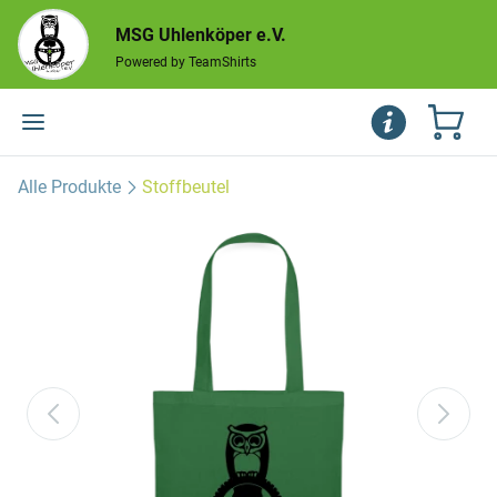
MSG Uhlenköper e.V.
Powered by TeamShirts
Alle Produkte
Stoffbeutel