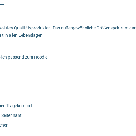
soluten Qualitätsprodukten. Das außergewöhnliche Größenspektrum garant
t in allen Lebenslagen.
blich passend zum Hoodie
hmen Tragekomfort
r Seitennaht
ichen