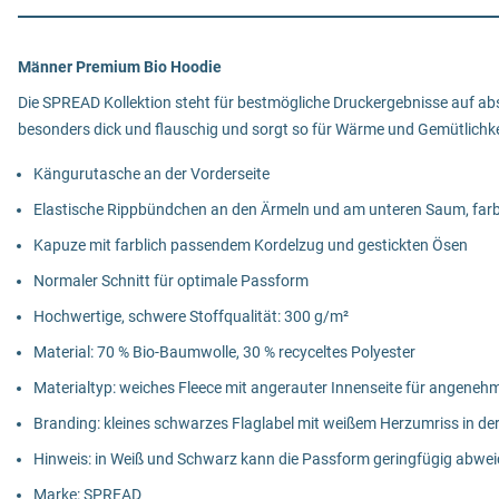
Männer Premium Bio Hoodie
Die SPREAD Kollektion steht für bestmögliche Druckergebnisse auf ab
besonders dick und flauschig und sorgt so für Wärme und Gemütlichkei
Kängurutasche an der Vorderseite
Elastische Rippbündchen an den Ärmeln und am unteren Saum, far
Kapuze mit farblich passendem Kordelzug und gestickten Ösen
Normaler Schnitt für optimale Passform
Hochwertige, schwere Stoffqualität: 300 g/m²
Material: 70 % Bio-Baumwolle, 30 % recyceltes Polyester
Materialtyp: weiches Fleece mit angerauter Innenseite für angene
Branding: kleines schwarzes Flaglabel mit weißem Herzumriss in de
Hinweis: in Weiß und Schwarz kann die Passform geringfügig abwe
Marke: SPREAD