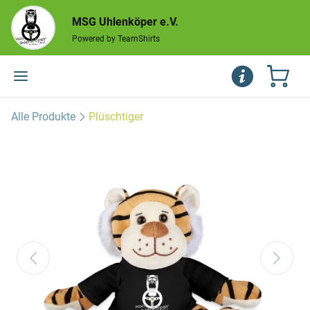
MSG Uhlenköper e.V.
Powered by TeamShirts
Alle Produkte
Plüschtiger