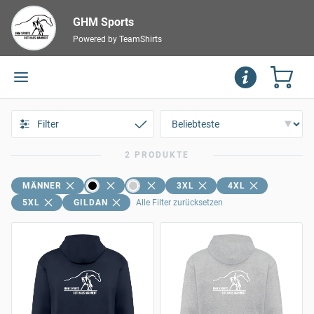
GHM Sports
Powered by TeamShirts
Filter
2 PRODUKTE
MÄNNER
3XL
4XL
5XL
GILDAN
Alle Filter zurücksetzen