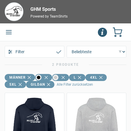
GHM Sports
Powered by TeamShirts
Filter
2 PRODUKTE
MÄNNER
L
4XL
5XL
GILDAN
Alle Filter zurücksetzen