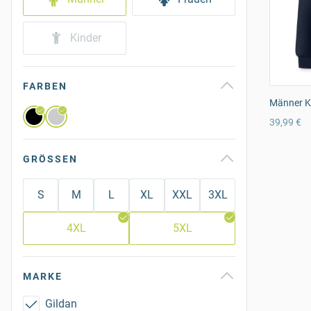
Kinder
FARBEN
Männer K
39,99 €
GRÖSSEN
S
M
L
XL
XXL
3XL
4XL
5XL
MARKE
Gildan