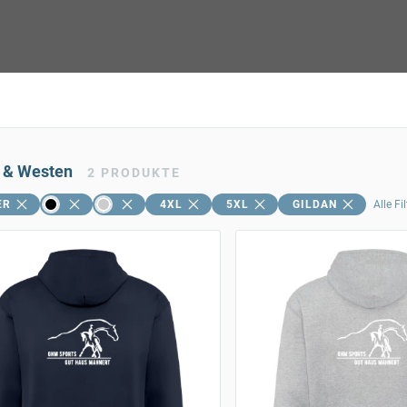
 & Westen
2
PRODUKTE
ER
4XL
5XL
GILDAN
Alle Fi