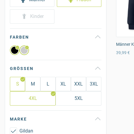
Kinder
FARBEN
Männer K
39,99 €
GRÖSSEN
S
M
L
XL
XXL
3XL
4XL
5XL
MARKE
Gildan