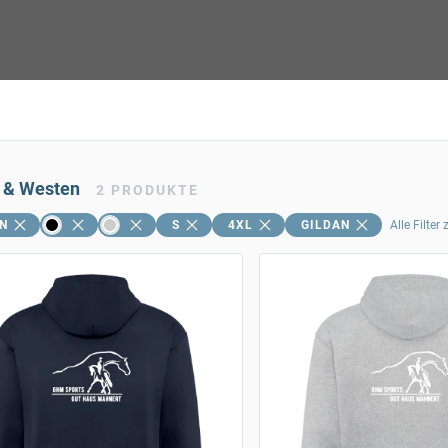
 & Westen
2
PRODUKTE
N
S
4XL
GILDAN
Alle Filter