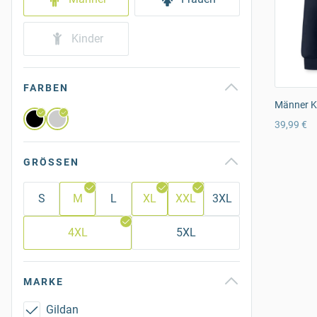
Kinder
FARBEN
Männer K
39,99 €
GRÖSSEN
S
M
L
XL
XXL
3XL
4XL
5XL
MARKE
Gildan