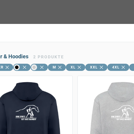
er & Hoodies
2
PRODUKTE
ER
M
XL
XXL
4XL