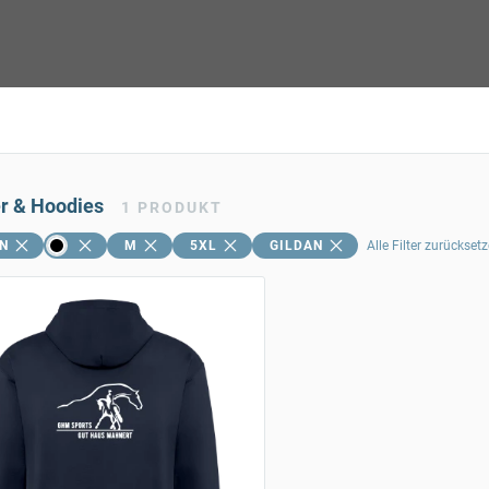
er & Hoodies
1
PRODUKT
N
M
5XL
GILDAN
Alle Filter zurückset