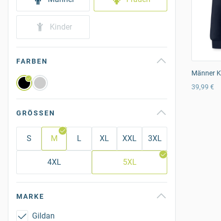
Kinder
FARBEN
Männer K
39,99 €
GRÖSSEN
S
M
L
XL
XXL
3XL
4XL
5XL
MARKE
Gildan