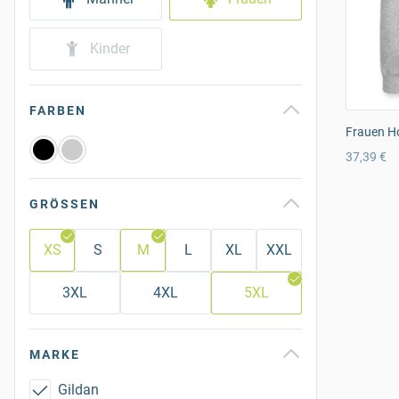
Kinder
FARBEN
Frauen Ho
37,39 €
GRÖSSEN
XS
S
M
L
XL
XXL
3XL
4XL
5XL
MARKE
Gildan