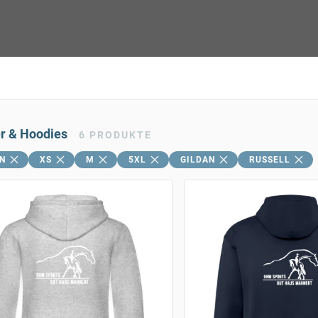
er & Hoodies
6
PRODUKTE
N
XS
M
5XL
GILDAN
RUSSELL