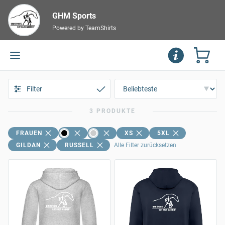
GHM Sports
Powered by TeamShirts
Filter
3 PRODUKTE
FRAUEN
XS
5XL
GILDAN
RUSSELL
Alle Filter zurücksetzen