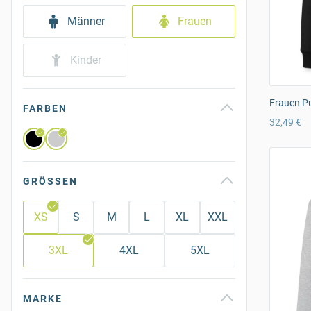
Männer
Frauen
Kinder
Frauen Pu
FARBEN
32,49 €
GRÖSSEN
XS
S
M
L
XL
XXL
3XL
4XL
5XL
MARKE