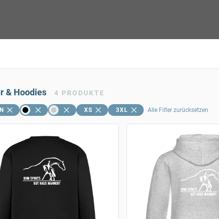
er & Hoodies
4
PRODUKTE
N
XS
3XL
Alle Filter zurücksetzen