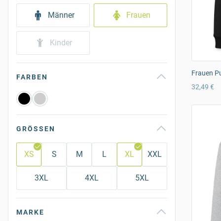
Männer
Frauen
Kinder
Frauen Pu
FARBEN
32,49 €
GRÖSSEN
XS
S
M
L
XL
XXL
3XL
4XL
5XL
MARKE