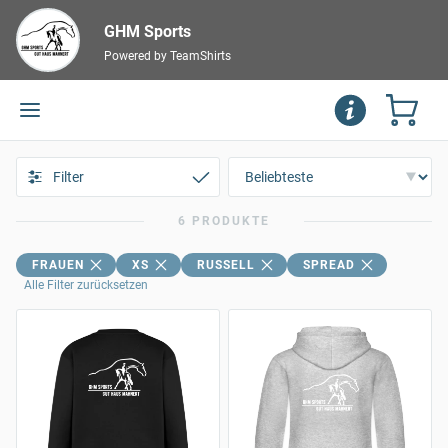
GHM Sports
Powered by TeamShirts
Filter
6 PRODUKTE
FRAUEN
XS
RUSSELL
SPREAD
Alle Filter zurücksetzen