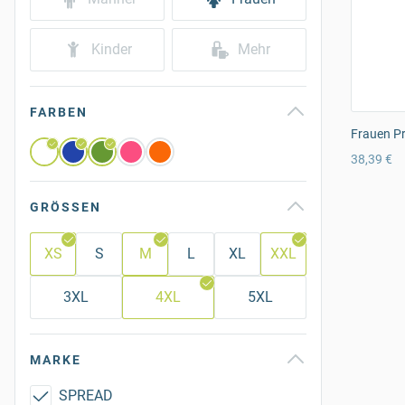
Kinder
Mehr
FARBEN
Frauen Pr
38,39 €
GRÖSSEN
XS
S
M
L
XL
XXL
3XL
4XL
5XL
MARKE
SPREAD