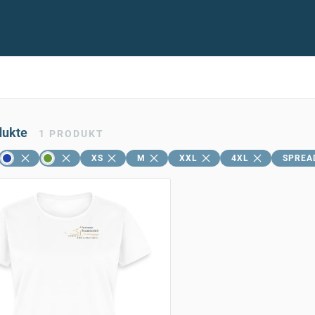
dukte
1
PRODUKT
XS
M
XXL
4XL
SPREA