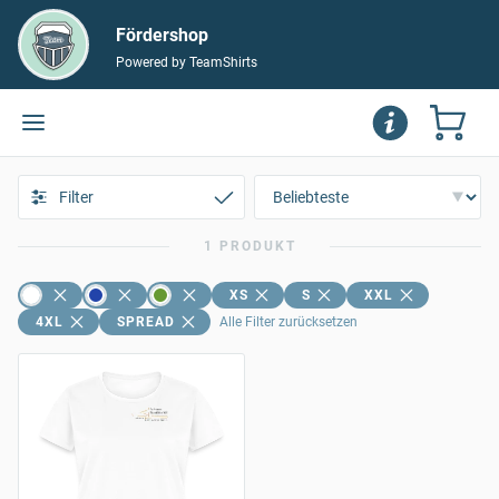
Fördershop
Powered by TeamShirts
Filter
1 PRODUKT
XS
S
XXL
4XL
SPREAD
Alle Filter zurücksetzen