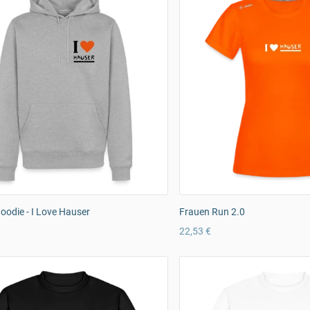
odie - I Love Hauser
Frauen Run 2.0
22,53 €