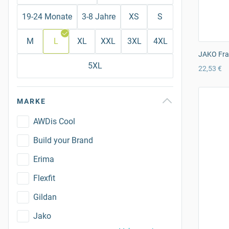
19-24 Monate
3-8 Jahre
XS
S
M
L
XL
XXL
3XL
4XL
JAKO Frau
5XL
22,53 €
MARKE
AWDis Cool
Build your Brand
Erima
Flexfit
Gildan
Jako