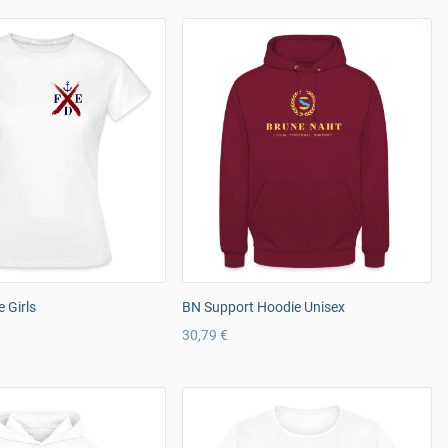
 Girls
BN Support Hoodie Unisex
30,79 €