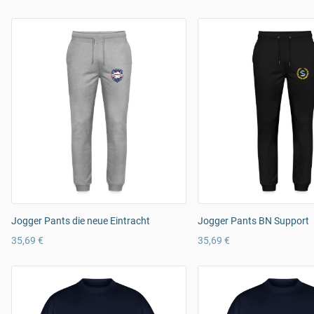
Jogger Pants die neue Eintracht
Jogger Pants BN Support
35,69 €
35,69 €