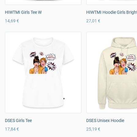
HIWTMI Girls Tee W
HIWTMI Hoodie Girls Brigh
14,69 €
27,01 €
DSES Girls Tee
DSES Unisex Hoodie
17,84 €
25,19 €