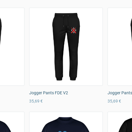
Jogger Pants FDE V2
Jogger Pant
35,69 €
35,69 €