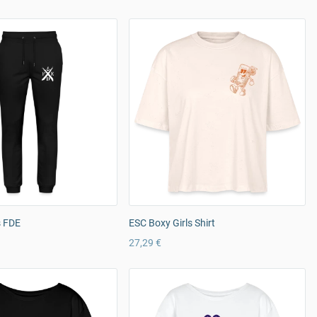
s FDE
ESC Boxy Girls Shirt
27,29 €