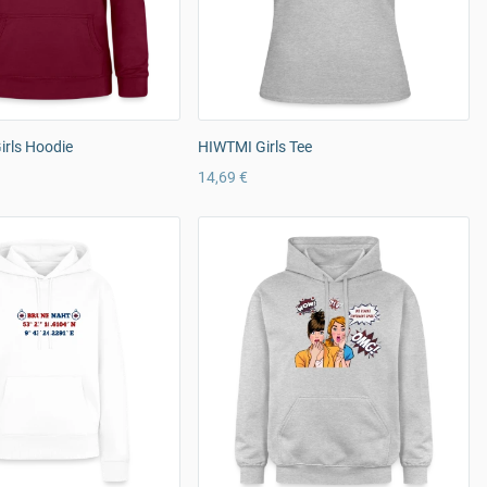
irls Hoodie
HIWTMI Girls Tee
14,69 €