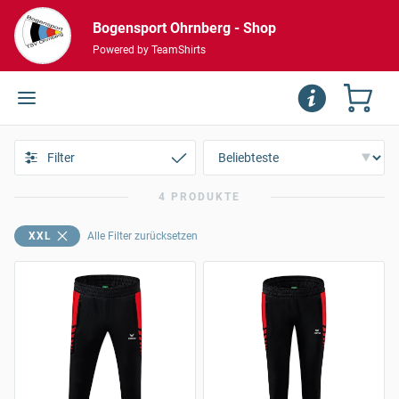
Bogensport Ohrnberg - Shop
Powered by TeamShirts
Filter
4 PRODUKTE
XXL
Alle Filter zurücksetzen