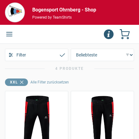
Bogensport Ohrnberg - Shop
Powered by TeamShirts
Filter
4 PRODUKTE
XXL
Alle Filter zurücksetzen