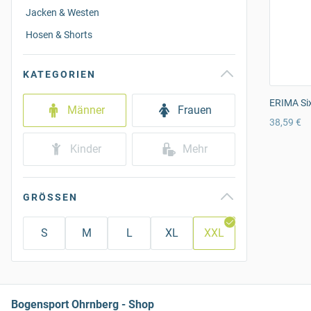
Jacken & Westen
Hosen & Shorts
KATEGORIEN
ERIMA Six
Männer
Frauen
38,59 €
Kinder
Mehr
GRÖSSEN
S
M
L
XL
XXL
Bogensport Ohrnberg - Shop