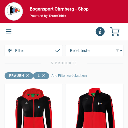
Bogensport Ohrnberg - Shop
Powered by TeamShirts
Filter
5 PRODUKTE
FRAUEN
L
Alle Filter zurücksetzen