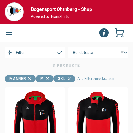
Bogensport Ohrnberg - Shop
Powered by TeamShirts
Filter
3 PRODUKTE
MÄNNER
M
3XL
Alle Filter zurücksetzen