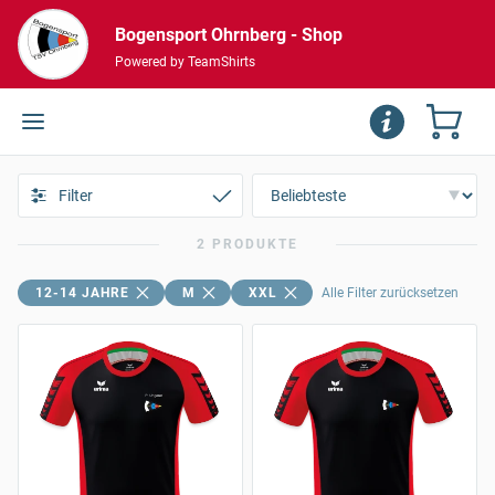
Bogensport Ohrnberg - Shop
Powered by TeamShirts
Filter
2 PRODUKTE
12-14 JAHRE
M
XXL
Alle Filter zurücksetzen