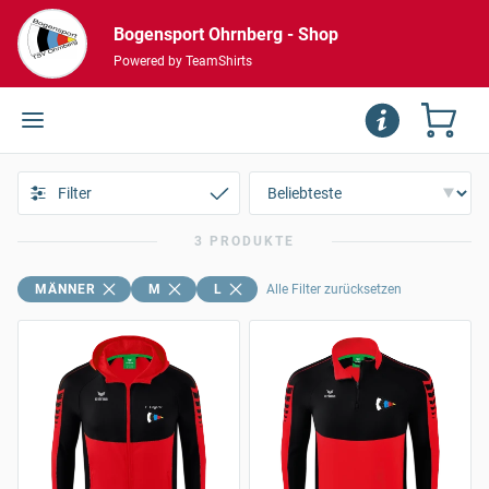
Bogensport Ohrnberg - Shop
Powered by TeamShirts
Filter
3 PRODUKTE
MÄNNER
M
L
Alle Filter zurücksetzen