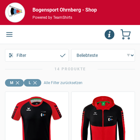
Bogensport Ohrnberg - Shop
Powered by TeamShirts
Filter
14 PRODUKTE
M
L
Alle Filter zurücksetzen